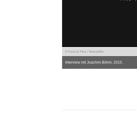
© Facts & Files / Nebulafilm
Interview mit Joachim Böhm, 2015.