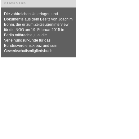
© Facts & Files
Die zahlreichen Unterlagen und
Dokumente aus dem Besitz von Joachim
Böhm, die er zum Zeitzeugeninterview
für die NGG am 19. Februar 2015 in
Berlin mitbrachte, u.a. die
Verleihungsurkunde für das
Bundesverdienstkreuz und sein
Gewerkschaftsmitgliedsbuch.