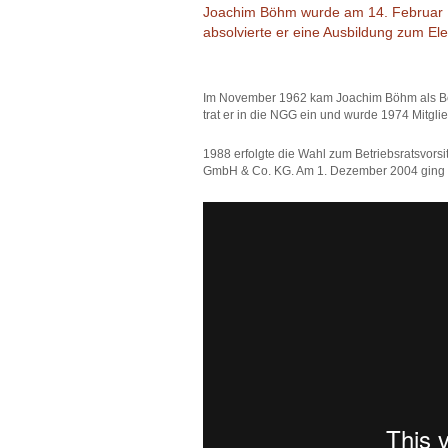
Joachim Böhm wurde am 14. Februar 19
absolvierte er eine Ausbildung zum Elek
Im November 1962 kam Joachim Böhm als Betr
trat er in die NGG ein und wurde 1974 Mitglie
1988 erfolgte die Wahl zum Betriebsratsvors
GmbH & Co. KG. Am 1. Dezember 2004 ging